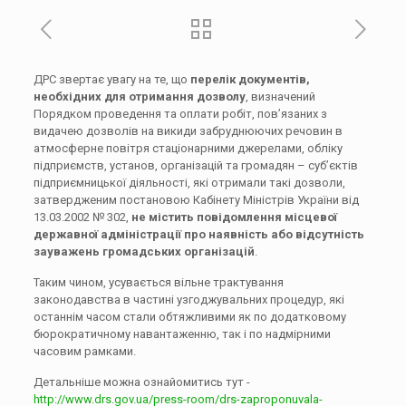
ДРС звертає увагу на те, що
перелік документів,
необхідних для отримання дозволу
, визначений
Порядком проведення та оплати робіт, пов’язаних з
видачею дозволів на викиди забруднюючих речовин в
атмосферне повітря стаціонарними джерелами, обліку
підприємств, установ, організацій та громадян – суб’єктів
підприємницької діяльності, які отримали такі дозволи,
затвердженим постановою Кабінету Міністрів України від
13.03.2002 № 302,
не містить повідомлення місцевої
державної адміністрації про наявність або відсутність
зауважень громадських організацій
.
Таким чином, усувається вільне трактування
законодавства в частині узгоджувальних процедур, які
останнім часом стали обтяжливими як по додатковому
бюрократичному навантаженню, так і по надмірними
часовим рамками.
Детальніше можна ознайомитись тут -
http://www.drs.gov.ua/press-room/drs-zaproponuvala-