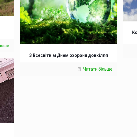
Ко
ільше
З Всесвітнім Днем охорони довкілля
Читати більше