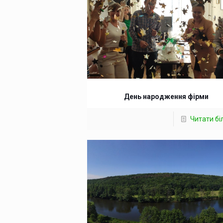
День народження фірми
Читати б