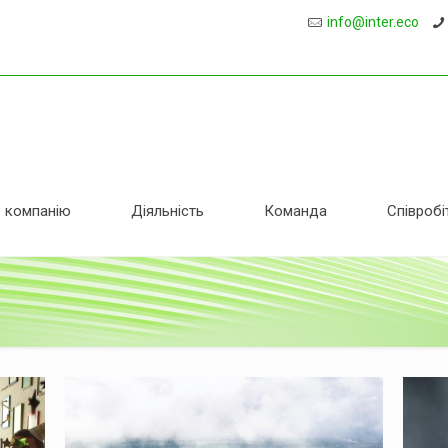
кілля
info@inter.eco
 компанію
Діяльність
Команда
Співробі