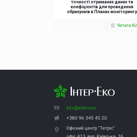
точності отриманих даних та
коефіцієнтів для проведення
обрахунків в Планах моніторинг
Читати б
info@inter.eco
+380 96 345 45 20
Офісний центр "Тетріс"
офіс 413, вул. Київська, 16