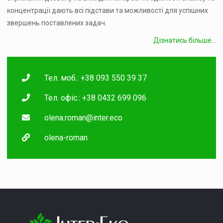
концентрації дають всі підстави та можливості для успішних
звершень поставлених задач.
Дізнатись більше...
Тел. моб.: +38 093 550 39 37
Тел. офіс.: +38 0432 699 096
olena.roman@inter.eco
olena-roman