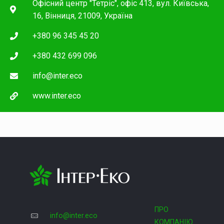
Офісний центр "Тетріс", офіс 413, вул. Київська,
16, Вінниця, 21009, Україна
+380 96 345 45 20
+380 432 699 096
info@inter.eco
www.inter.eco
ПРО
info@inter.eco
СПІВ
КОМПАНІЮ