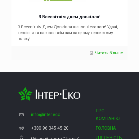
З Всесвітнім днем довкілля!
З Всесвітнім Днем Довкілля шановні екологи! Удачі,
терпіння та наснаги всім нам на цьому тернистому
шляху!
Читати більше
ПРО
info@inter.eco
СПІВ
КОМПАНІЮ
+380 96 345 45 20
ГОЛОВНА
НОВ
ДІЯЛЬНІСТЬ
ВАКА
Офісний центр "Тетріс"