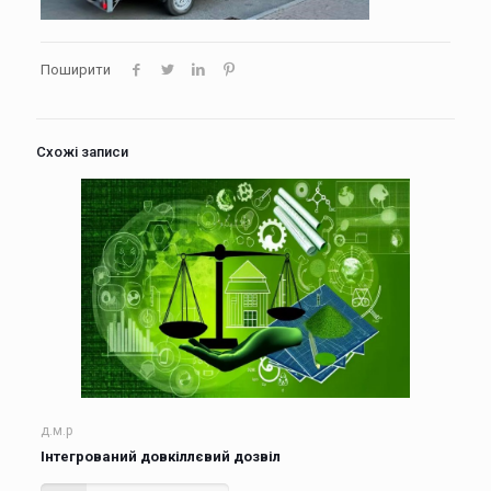
Поширити
Схожі записи
д.м.р
Інтегрований довкіллєвий дозвіл