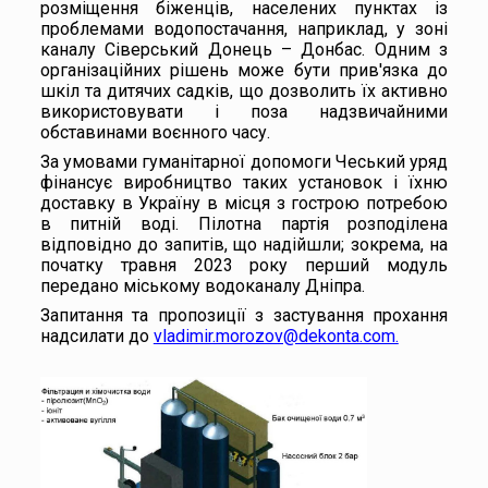
розміщення біженців, населених пунктах із
проблемами водопостачання, наприклад, у зоні
каналу Сіверський Донець – Донбас. Одним з
організаційних рішень може бути прив'язка до
шкіл та дитячих садків, що дозволить їх активно
використовувати і поза надзвичайними
обставинами воєнного часу.
За умовами гуманітарної допомоги Чеський уряд
фінансує виробництво таких установок і їхню
доставку в Україну в місця з гострою потребою
в питній воді. Пілотна партія розподілена
відповідно до запитів, що надійшли; зокрема, на
початку травня 2023 року перший модуль
передано міському водоканалу Дніпра.
Запитання та пропозиції з застування прохання
надсилати до
vladimir.morozov@dekonta.com.