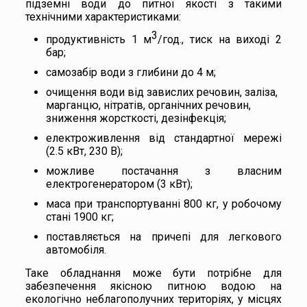
підземні води до питної якості з такими
технічними характеристиками:
3
продуктивність 1 м
/год
.
, тиск на виході 2
бар;
самозабір води з глибини до 4 м;
очищення води від завислих речовин, заліза,
марганцю, нітратів, органічних речовин,
зниження жорсткості, дезінфекція;
електроживлення від стандартної мережі
(2.5 кВт, 230 В);
можливе постачання з власним
електрогенератором (3 кВт);
маса при транспортуванні 800 кг, у робочому
стані 1900 кг;
поставляється на причепі для легкового
автомобіля.
Таке обладнання може бути потрібне для
забезпечення якісною питною водою на
екологічно неблагополучних територіях, у місцях